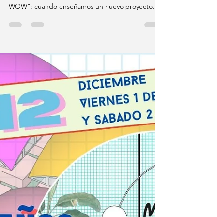
Maurizio Bernabei
30 nov 2023
1 min de lectura
REALIDAD AUMENTADA Y
REALIDAD VIRTUAL EN LA
VISUALIZACIÓN DE
PROYECTOS DE
INTERIORISMO
El uso inteligente de tecnologías del mundo de
los videojuegos, nos permite conseguir el "efecto
WOW": cuando enseñamos un nuevo proyecto...