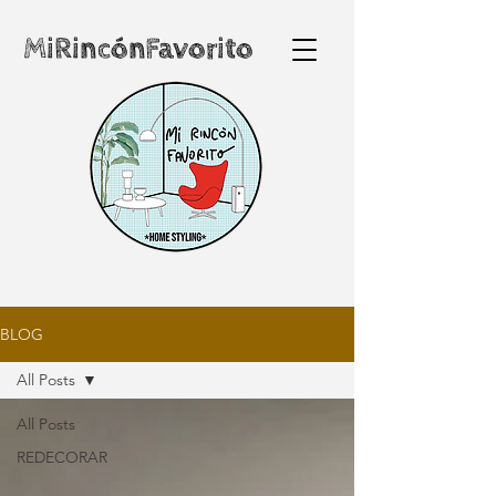
MiRincónFavorito
BLOG
All Posts
All Posts
REDECORAR