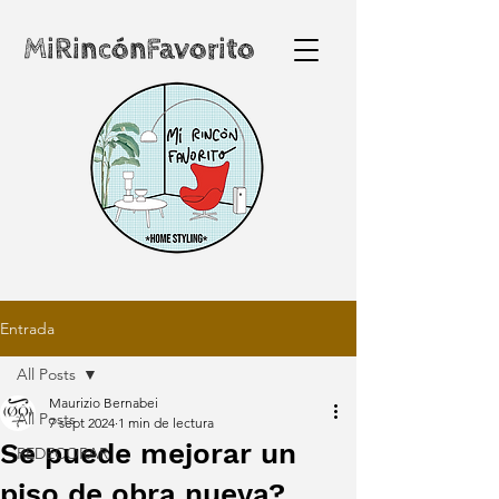
MiRincónFavorito
Entrada
All Posts
Maurizio Bernabei
All Posts
7 sept 2024
1 min de lectura
Se puede mejorar un
REDECORAR
piso de obra nueva?