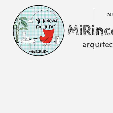
QU
MiRinc
arquitec