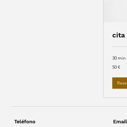
cita
30 min
50
50 €
euros
Rese
Teléfono
Email